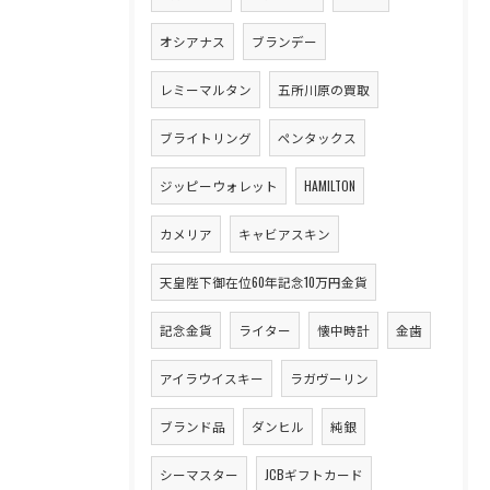
オシアナス
ブランデー
レミーマルタン
五所川原の買取
ブライトリング
ペンタックス
ジッピーウォレット
HAMILTON
カメリア
キャビアスキン
天皇陛下御在位60年記念10万円金貨
記念金貨
ライター
懐中時計
金歯
アイラウイスキー
ラガヴーリン
ブランド品
ダンヒル
純銀
シーマスター
JCBギフトカード