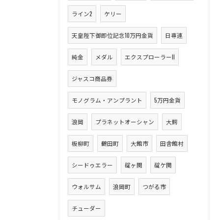
ライン2
ケリー
天皇陛下御即位記念10万円金貨
日専連
純金
メダル
エクスプローラーII
ジャスコ商品券
モノグラム・アンプラント
5万円金貨
浪岡
プラネットオーシャン
大鰐
板柳町
鶴田町
大館市
田舎館村
シードゥエラー
碇ヶ関
碇ケ関
ウォルサム
浪岡町
つがる市
チューダー