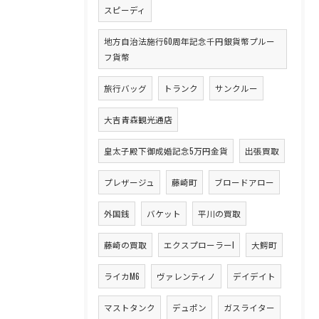
スピーディ
地方自治法施行60周年記念千円銀貨幣プルー
フ貨幣
旅行バッグ
トランク
サンクルー
大吉青森観光通店
皇太子殿下御成婚記念5万円金貨
出張買取
プレザージュ
藤崎町
ブロードアロー
外国銭
バケット
平川の買取
藤崎の買取
エクスプローラーI
大鰐町
ライカM6
ヴァレンティノ
デイデイト
マストタンク
デュポン
ガスライター