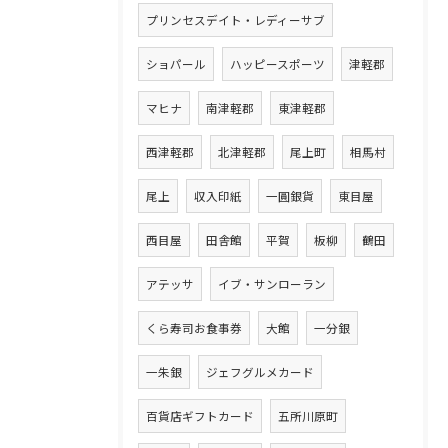
プリンセスデイト・レディーサブ
ショパール
ハッピースポーツ
津軽郡
マヒナ
南津軽郡
東津軽郡
西津軽郡
北津軽郡
尾上町
相馬村
尾上
収入印紙
一圓銀貨
東目屋
西目屋
田舎館
平賀
板柳
鶴田
アテッサ
イブ・サンローラン
くら寿司お食事券
大館
一分銀
一朱銀
ジェフグルメカード
百貨店ギフトカード
五所川原町