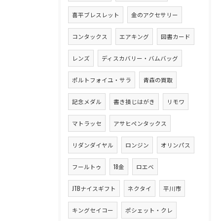
喜平ブレスレット
金のアクセサリー
コンタックス
エアキング
図書カード
レンズ
ディスカバリー・バムバッグ
ポルトフォイユ・サラ
青森の買取
記念メダル
書き損じはがき
リモワ
マトラッセ
アサヒペンタックス
リダンダイヤル
ロンジン
オリンパス
フールトゥ
18金
ロエベ
JTBナイスギフト
ネクタイ
平川市
キングセイコー
ポシェット・クレ