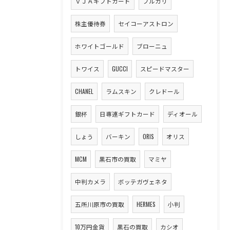
ＶＪＡギフトカード
ブルガリ
株主優待券
セイコーアストロン
ホワイトゴールド
ブローニュ
トワイス
GUCCI
スピードマスター
CHANEL
ラムスキン
クレドール
銀杯
日専連ギフトカード
ディオール
しょう
バーキン
ORIS
オリス
MCM
黒石市の買取
マミヤ
中判カメラ
ボッテガヴェネタ
五所川原市の買取
HERMES
小判
10万円金貨
黒石の買取
カシオ