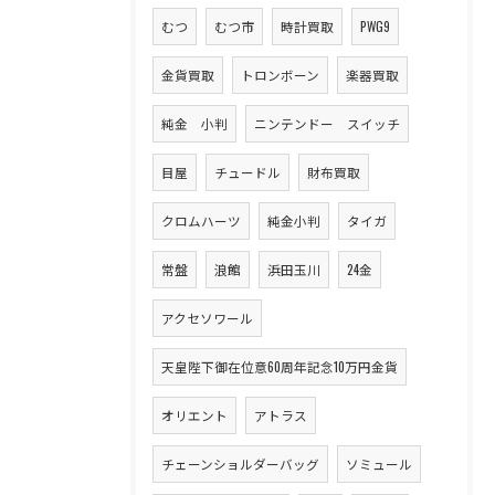
むつ
むつ市
時計買取
PWG9
金貨買取
トロンボーン
楽器買取
純金 小判
ニンテンドー スイッチ
目屋
チュードル
財布買取
クロムハーツ
純金小判
タイガ
常盤
浪館
浜田玉川
24金
アクセソワール
天皇陛下御在位意60周年記念10万円金貨
オリエント
アトラス
チェーンショルダーバッグ
ソミュール