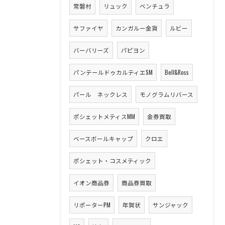
常磐村
リュック
ベンチュラ
サファイヤ
カンガルー金貨
ルビー
バーバリーズ
パピヨン
パンテールドゥカルティエSM
Bell&Ross
パール ネックレス
モノグラムリバース
ポシェットメティスMM
金券買取
ベースボールキャップ
クロエ
ポシェット・コスメティック
イオン商品券
商品券買取
リポーターPM
年賀状
サンジャック