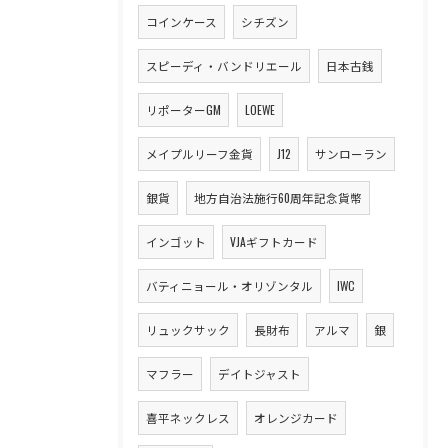
コインケース
シチズン
スピーディ・バンドリエール
日本古銭
リポーターGM
LOEWE
メイプルリーフ金貨
J12
サンローラン
銀貨
地方自治法施行60周年記念貨幣
インゴット
VJAギフトカード
バティニョール・オリゾンタル
IWC
リュックサック
長財布
アルマ
銀
マフラー
デイトジャスト
喜平ネックレス
オレンジカード