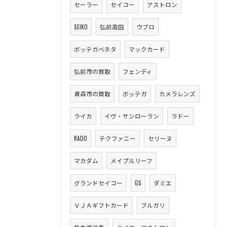
セーラー
セイコー
アストロン
SEIKO
弘前高田
ウブロ
ボッテガベネタ
マックカード
弘前市の買取
フェンディ
青森市の買取
ボッテガ
カメラレンズ
ライカ
イヴ・サンローラン
ラドー
RADO
テクファニー
セリーヌ
マカダム
メイプルリーフ
グランドセイコー
GS
ダミエ
ＶＪＡギフトカード
ブルガリ