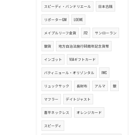
スピーディ・バンドリエール
日本古銭
リポーターGM
LOEWE
メイプルリーフ金貨
J12
サンローラン
銀貨
地方自治法施行60周年記念貨幣
インゴット
VJAギフトカード
バティニョール・オリゾンタル
IWC
リュックサック
長財布
アルマ
銀
マフラー
デイトジャスト
喜平ネックレス
オレンジカード
スピーディ