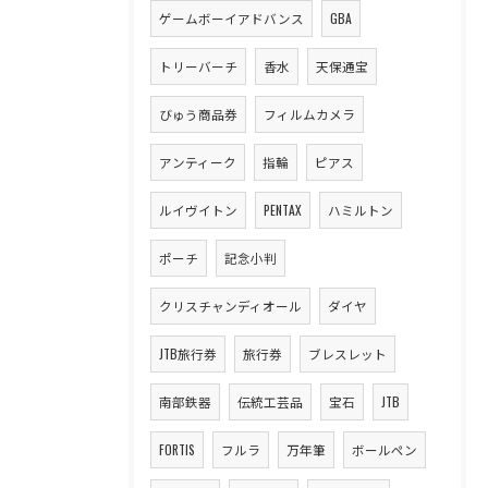
ゲームボーイアドバンス
GBA
トリーバーチ
香水
天保通宝
びゅう商品券
フィルムカメラ
アンティーク
指輪
ピアス
ルイヴイトン
PENTAX
ハミルトン
ポーチ
記念小判
クリスチャンディオール
ダイヤ
JTB旅行券
旅行券
ブレスレット
南部鉄器
伝統工芸品
宝石
JTB
FORTIS
フルラ
万年筆
ボールペン