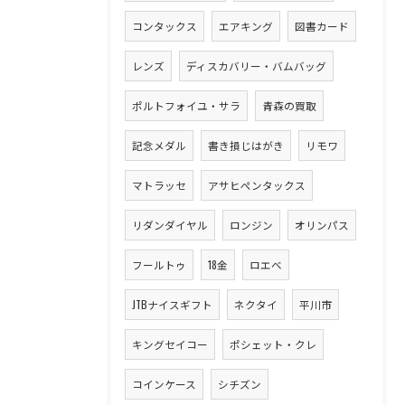
コンタックス
エアキング
図書カード
レンズ
ディスカバリー・バムバッグ
ポルトフォイユ・サラ
青森の買取
記念メダル
書き損じはがき
リモワ
マトラッセ
アサヒペンタックス
リダンダイヤル
ロンジン
オリンパス
フールトゥ
18金
ロエベ
JTBナイスギフト
ネクタイ
平川市
キングセイコー
ポシェット・クレ
コインケース
シチズン