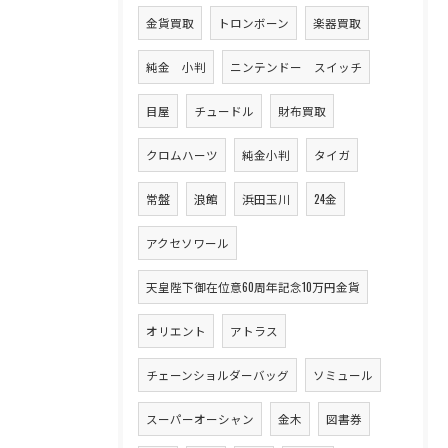
金貨買取
トロンボーン
楽器買取
純金 小判
ニンテンドー スイッチ
目屋
チュードル
財布買取
クロムハーツ
純金小判
タイガ
常盤
浪館
浜田玉川
24金
アクセソワール
天皇陛下御在位意60周年記念10万円金貨
オリエント
アトラス
チェーンショルダーバッグ
ソミュール
スーパーオーシャン
金木
図書券