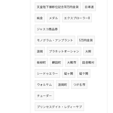
天皇陛下御即位記念10万円金貨
日専連
純金
メダル
エクスプローラーII
ジャスコ商品券
モノグラム・アンプラント
5万円金貨
浪岡
プラネットオーシャン
大鰐
板柳町
鶴田町
大館市
田舎館村
シードゥエラー
碇ヶ関
碇ケ関
ウォルサム
浪岡町
つがる市
チューダー
プリンセスデイト・レディーサブ