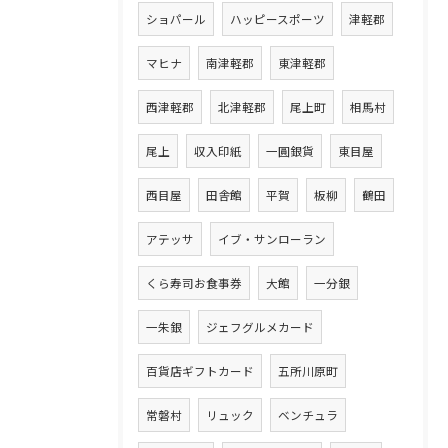
ショパール
ハッピースポーツ
津軽郡
マヒナ
南津軽郡
東津軽郡
西津軽郡
北津軽郡
尾上町
相馬村
尾上
収入印紙
一圓銀貨
東目屋
西目屋
田舎館
平賀
板柳
鶴田
アテッサ
イブ・サンローラン
くら寿司お食事券
大館
一分銀
一朱銀
ジェフグルメカード
百貨店ギフトカード
五所川原町
常磐村
リュック
ベンチュラ