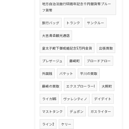
地方自治法施行60周年記念千円銀貨幣プルー
フ貨幣
旅行バッグ
トランク
サンクルー
大吉青森観光通店
皇太子殿下御成婚記念5万円金貨
出張買取
プレザージュ
藤崎町
ブロードアロー
外国銭
バケット
平川の買取
藤崎の買取
エクスプローラーI
大鰐町
ライカM6
ヴァレンティノ
デイデイト
マストタンク
デュポン
ガスライター
ライン2
ケリー