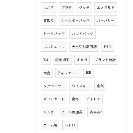
はがき
プラダ
グッチ
エメラルド
買取り
ショルダーバッグ
バーバリー
トートバッグ
ハンドバッグ
プルミエール
大吉弘前高田店
FENDI
VJA
記念切手
オメガ
ブランド時計
大吉
ティファニー
JCB
タグホイヤー
ウイスキー
金貨
ギフトカード
金杯
デイトナ
リング
ビール共通券
青森市r
ゲーム機
レトロ