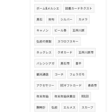
ボーム&メルシエ
図書カードネクスト
黒石
財布
シルバー
カメラ
キャノン
ビール券
五所川原
弘前の買取
スワロフスキー
ネックレス
クオカード
五所川原市
バレンシアガ
黒石市
喜平
観光通店
コーチ
フェラガモ
アクセサリー
UCギフトカード
青森市
年末年始
年末年始休業日
ROLEX
腕時計
弘前
エルメス
スカーフ