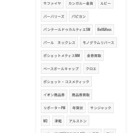
サファイヤ
カンガルー金貨
ルビー
バーバリーズ
パピヨン
パンテールドゥカルティエSM
Bell&Ross
パール ネックレス
モノグラムリバース
ポシェットメティスMM
金券買取
ベースボールキャップ
クロエ
ポシェット・コスメティック
イオン商品券
商品券買取
リポーターPM
年賀状
サンジャック
M3
津軽
アルストン