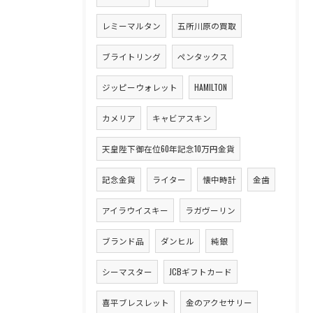
レミーマルタン
五所川原の買取
ブライトリング
ペンタックス
ジッピーウォレット
HAMILTON
カメリア
キャビアスキン
天皇陛下御在位60年記念10万円金貨
記念金貨
ライター
懐中時計
金歯
アイラウイスキー
ラガヴーリン
ブランド品
ダンヒル
純銀
シーマスター
JCBギフトカード
喜平ブレスレット
金のアクセサリー