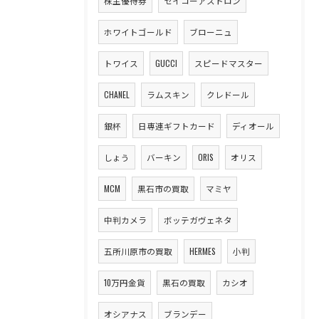
株主優待券
セイコーアストロン
ホワイトゴールド
ブローニュ
トワイス
GUCCI
スピードマスター
CHANEL
ラムスキン
クレドール
銀杯
日専連ギフトカード
ディオール
しょう
バーキン
ORIS
オリス
MCM
黒石市の買取
マミヤ
中判カメラ
ボッテガヴェネタ
五所川原市の買取
HERMES
小判
10万円金貨
黒石の買取
カシオ
オシアナス
ブランデー