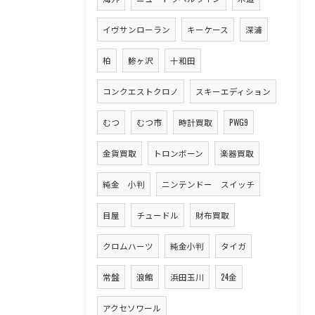
イヴサンローラン
キーケース
深浦
柏
鯵ヶ沢
十和田
コンクエストクロノ
スキーエディション
むつ
むつ市
時計買取
PWG9
金貨買取
トロンボーン
楽器買取
純金 小判
ニンテンドー スイッチ
目屋
チュードル
財布買取
クロムハーツ
純金小判
タイガ
常盤
浪館
浜田玉川
24金
アクセソワール