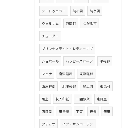
シードゥエラー
碇ヶ関
碇ケ関
ウォルサム
浪岡町
つがる市
チューダー
プリンセスデイト・レディーサブ
ショパール
ハッピースポーツ
津軽郡
マヒナ
南津軽郡
東津軽郡
西津軽郡
北津軽郡
尾上町
相馬村
尾上
収入印紙
一圓銀貨
東目屋
西目屋
田舎館
平賀
板柳
鶴田
アテッサ
イブ・サンローラン