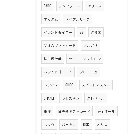
RADO
テクファニー
セリーヌ
マカダム
メイプルリーフ
グランドセイコー
GS
ダミエ
ＶＪＡギフトカード
ブルガリ
株主優待券
セイコーアストロン
ホワイトゴールド
ブローニュ
トワイス
GUCCI
スピードマスター
CHANEL
ラムスキン
クレドール
銀杯
日専連ギフトカード
ディオール
しょう
バーキン
ORIS
オリス