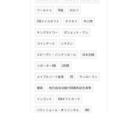
フールトゥ
18金
ロエベ
JTBナイスギフト
ネクタイ
平川市
キングセイコー
ポシェット・クレ
コインケース
シチズン
スピーディ・バンドリエール
日本古銭
リポーターGM
LOEWE
メイプルリーフ金貨
J12
サンローラン
銀貨
地方自治法施行60周年記念貨幣
インゴット
VJAギフトカード
バティニョール・オリゾンタル
IWC