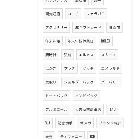
観光通店
コーチ
フェラガモ
アクセサリー
UCギフトカード
青森市
年末年始
年末年始休業日
ROLEX
腕時計
弘前
エルメス
スカーフ
はがき
プラダ
グッチ
エメラルド
買取り
ショルダーバッグ
バーバリー
トートバッグ
ハンドバッグ
プルミエール
大吉弘前高田店
FENDI
VJA
記念切手
オメガ
ブランド時計
大吉
ティファニー
JCB