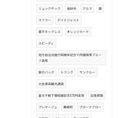
リュックサック
長財布
アルマ
銀
マフラー
デイトジャスト
喜平ネックレス
オレンジカード
スピーディ
地方自治法施行60周年記念千円銀貨幣プルー
フ貨幣
旅行バッグ
トランク
サンクルー
大吉青森観光通店
皇太子殿下御成婚記念5万円金貨
出張買取
プレザージュ
藤崎町
ブロードアロー