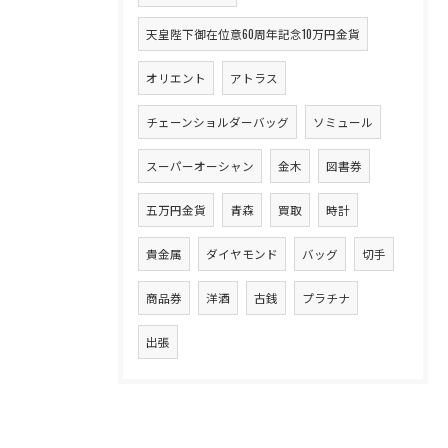
天皇陛下御在位意60周年記念10万円金貨
オリエント
アトラス
チェーンショルダーバッグ
ソミュール
スーパーオーシャン
金木
図書券
五万円金貨
青森
買取
時計
貴金属
ダイヤモンド
バッグ
切手
商品券
洋酒
古銭
プラチナ
出張