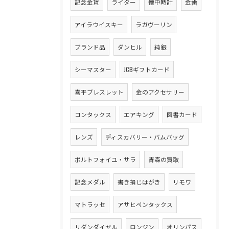
記念金貨
ライター
懐中時計
金歯
アイラウイスキー
ラガヴーリン
ブランド品
ダンヒル
純銀
シーマスター
JCBギフトカード
喜平ブレスレット
金のアクセサリー
コンタックス
エアキング
図書カード
レンズ
ディスカバリー・バムバッグ
ポルトフォイユ・サラ
青森の買取
記念メダル
書き損じはがき
リモワ
マトラッセ
アサヒペンタックス
リダンダイヤル
ロンジン
オリンパス