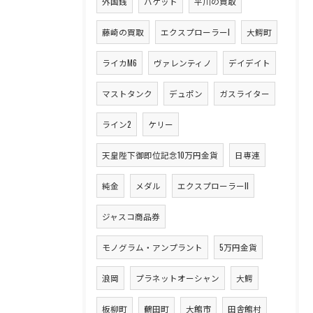
外国銭
バケット
平川の買取
藤崎の買取
エクスプローラーI
大鰐町
ライカM6
ヴァレンティノ
デイデイト
マストタンク
デュポン
ガスライター
ライン2
ケリー
天皇陛下御即位記念10万円金貨
日専連
純金
メダル
エクスプローラーII
ジャスコ商品券
モノグラム・アンプラント
5万円金貨
浪岡
プラネットオーシャン
大鰐
板柳町
鶴田町
大館市
田舎館村