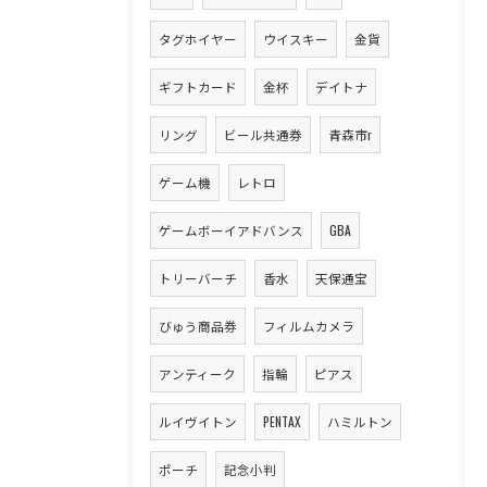
タグホイヤー
ウイスキー
金貨
ギフトカード
金杯
デイトナ
リング
ビール共通券
青森市r
ゲーム機
レトロ
ゲームボーイアドバンス
GBA
トリーバーチ
香水
天保通宝
びゅう商品券
フィルムカメラ
アンティーク
指輪
ピアス
ルイヴイトン
PENTAX
ハミルトン
ポーチ
記念小判