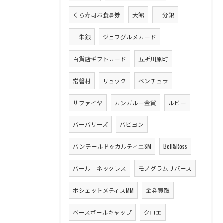
くら寿司お食事券
大館
一分銀
一朱銀
ジェフグルメカード
百貨店ギフトカード
五所川原町
常磐村
リュック
ベンチュラ
サファイヤ
カンガルー金貨
ルビー
バーバリーズ
パピヨン
パンテールドゥカルティエSM
Bell&Ross
パール ネックレス
モノグラムリバース
ポシェットメティスMM
金券買取
ベースボールキャップ
クロエ