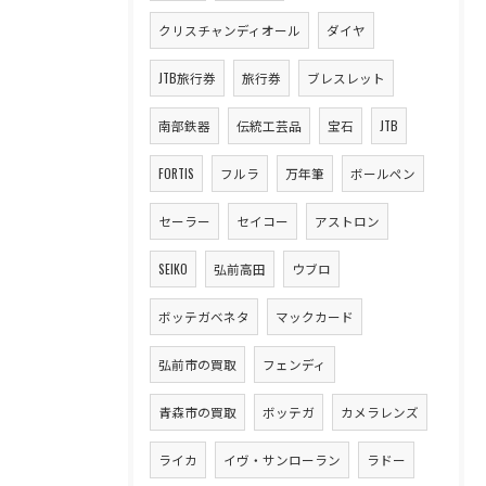
クリスチャンディオール
ダイヤ
JTB旅行券
旅行券
ブレスレット
南部鉄器
伝統工芸品
宝石
JTB
FORTIS
フルラ
万年筆
ボールペン
セーラー
セイコー
アストロン
SEIKO
弘前高田
ウブロ
ボッテガベネタ
マックカード
弘前市の買取
フェンディ
青森市の買取
ボッテガ
カメラレンズ
ライカ
イヴ・サンローラン
ラドー