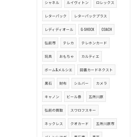
シャネル
ルイヴィトン
ロレックス
レターパック
レターパックプラス
レディディオール
G-SHOCK
COACH
弘前市
テレカ
テレホンカード
玩具
おもちゃ
カルティエ
ボーム&メルシエ
図書カードネクスト
黒石
財布
シルバー
カメラ
キャノン
ビール券
五所川原
弘前の買取
スワロフスキー
ネックレス
クオカード
五所川原市
バレンシアガ
黒石市
喜平