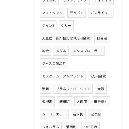
マストタンク
デュポン
ガスライター
ライン2
ケリー
天皇陛下御即位記念10万円金貨
日専連
純金
メダル
エクスプローラーII
ジャスコ商品券
モノグラム・アンプラント
5万円金貨
浪岡
プラネットオーシャン
大鰐
板柳町
鶴田町
大館市
田舎館村
シードゥエラー
碇ヶ関
碇ケ関
ウォルサム
浪岡町
つがる市