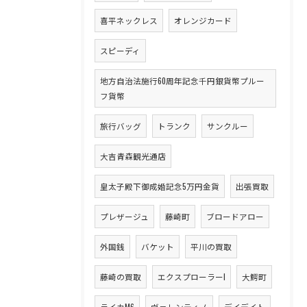
喜平ネックレス
オレンジカード
スピーディ
地方自治法施行60周年記念千円銀貨幣プルー
フ貨幣
旅行バッグ
トランク
サンクルー
大吉青森観光通店
皇太子殿下御成婚記念5万円金貨
出張買取
プレザージュ
藤崎町
ブロードアロー
外国銭
バケット
平川の買取
藤崎の買取
エクスプローラーI
大鰐町
ライカM6
ヴァレンティノ
デイデイト