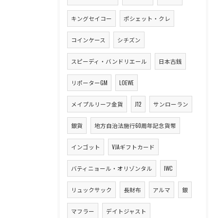
キングセイコー
ポシェット・クレ
コインケース
シチズン
スピーディ・バンドリエール
日本古銭
リポーターGM
LOEWE
メイプルリーフ金貨
J12
サンローラン
銀貨
地方自治法施行60周年記念貨幣
インゴット
VJAギフトカード
バティニョール・オリゾンタル
IWC
リュックサック
長財布
アルマ
銀
マフラー
デイトジャスト