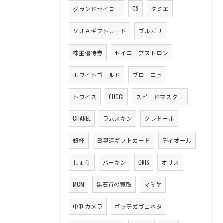
グランドセイコー
GS
ダミエ
ＶＪＡギフトカード
ブルガリ
株主優待券
セイコーアストロン
ホワイトゴールド
ブローニュ
トワイス
GUCCI
スピードマスター
CHANEL
ラムスキン
クレドール
銀杯
日専連ギフトカード
ディオール
しょう
バーキン
ORIS
オリス
MCM
黒石市の買取
マミヤ
中判カメラ
ボッテガヴェネタ