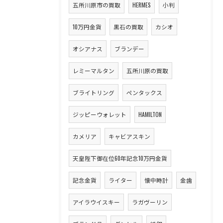
五所川原市の買取
HERMES
小判
10万円金貨
黒石の買取
カシオ
オシアナス
ブランデー
レミーマルタン
五所川原の買取
ブライトリング
ペンタックス
ジッピーウォレット
HAMILTON
カメリア
キャビアスキン
天皇陛下御在位60年記念10万円金貨
記念金貨
ライター
懐中時計
金歯
アイラウイスキー
ラガヴーリン