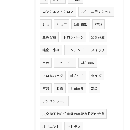
コンクエストクロノ
スキーエディション
むつ
むつ市
時計買取
PWG9
金貨買取
トロンボーン
楽器買取
純金 小判
ニンテンドー スイッチ
目屋
チュードル
財布買取
クロムハーツ
純金小判
タイガ
常盤
浪館
浜田玉川
24金
アクセソワール
天皇陛下御在位意60周年記念10万円金貨
オリエント
アトラス