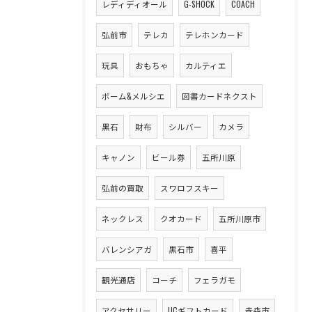
レディディオール
G-SHOCK
COACH
弘前市
テレカ
テレホンカード
玩具
おもちゃ
カルティエ
ボーム&メルシエ
図書カードネクスト
黒石
財布
シルバー
カメラ
キャノン
ビール券
五所川原
弘前の買取
スワロフスキー
ネックレス
クオカード
五所川原市
バレンシアガ
黒石市
喜平
観光通店
コーチ
フェラガモ
アクセサリー
UCギフトカード
青森市