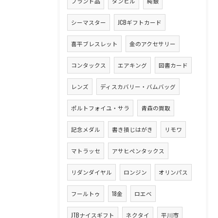
ブランド品
ダンヒル
純銀
シーマスター
JCBギフトカード
喜平ブレスレット
金のアクセサリー
コンタックス
エアキング
図書カード
レンズ
ディスカバリー・バムバッグ
ポルトフォイユ・サラ
青森の買取
記念メダル
書き損じはがき
リモワ
マトラッセ
アサヒペンタックス
リダンダイヤル
ロンジン
オリンパス
フールトゥ
18金
ロエベ
JTBナイスギフト
ネクタイ
平川市