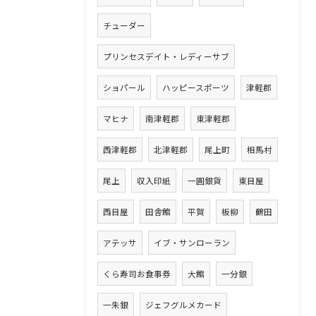
チューダー
プリンセスデイト・レディーサブ
ショパール
ハッピースポーツ
津軽郡
マヒナ
南津軽郡
東津軽郡
西津軽郡
北津軽郡
尾上町
相馬村
尾上
収入印紙
一圓銀貨
東目屋
西目屋
田舎館
平賀
板柳
鶴田
アテッサ
イブ・サンローラン
くら寿司お食事券
大館
一分銀
一朱銀
ジェフグルメカード