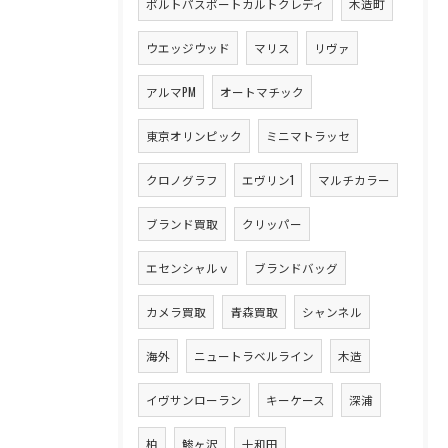
ポルトパスポートカルトクレディ
木造町
ウエッジウッド
マリス
リヴァ
アルマPM
オートマチック
東京オリンピック
ミニマトラッセ
クロノグラフ
エヴリン1
マルチカラー
ブランド買取
クリッパー
エセンシャルｖ
ブランドバッグ
カメラ買取
青森買取
シャンネル
海外
ニュートラベルライン
木造
イヴサンローラン
キーケース
深浦
柏
鯵ヶ沢
十和田