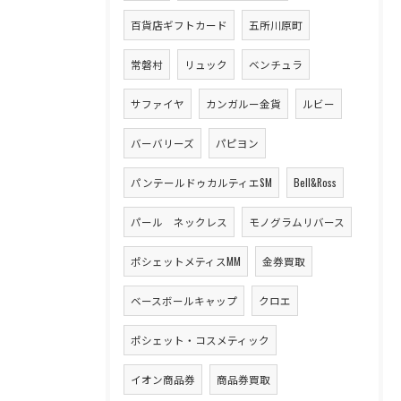
百貨店ギフトカード
五所川原町
常磐村
リュック
ベンチュラ
サファイヤ
カンガルー金貨
ルビー
バーバリーズ
パピヨン
パンテールドゥカルティエSM
Bell&Ross
パール ネックレス
モノグラムリバース
ポシェットメティスMM
金券買取
ベースボールキャップ
クロエ
ポシェット・コスメティック
イオン商品券
商品券買取