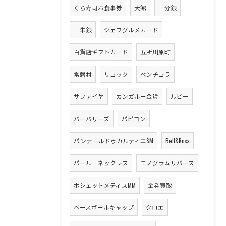
くら寿司お食事券
大館
一分銀
一朱銀
ジェフグルメカード
百貨店ギフトカード
五所川原町
常磐村
リュック
ベンチュラ
サファイヤ
カンガルー金貨
ルビー
バーバリーズ
パピヨン
パンテールドゥカルティエSM
Bell&Ross
パール ネックレス
モノグラムリバース
ポシェットメティスMM
金券買取
ベースボールキャップ
クロエ