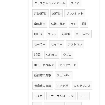
クリスチャンディオール
ダイヤ
JTB旅行券
旅行券
ブレスレット
南部鉄器
伝統工芸品
宝石
JTB
FORTIS
フルラ
万年筆
ボールペン
セーラー
セイコー
アストロン
SEIKO
弘前高田
ウブロ
ボッテガベネタ
マックカード
弘前市の買取
フェンディ
青森市の買取
ボッテガ
カメラレンズ
ライカ
イヴ・サンローラン
ラドー