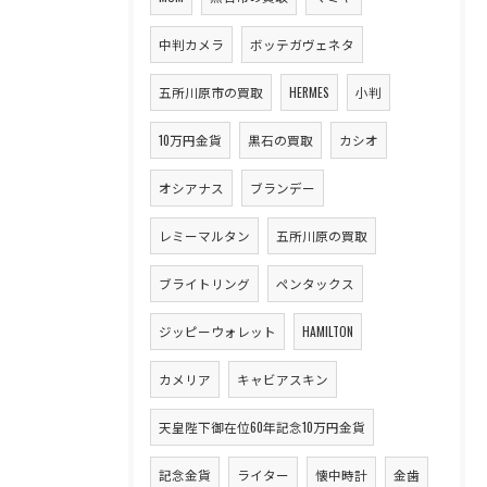
中判カメラ
ボッテガヴェネタ
五所川原市の買取
HERMES
小判
10万円金貨
黒石の買取
カシオ
オシアナス
ブランデー
レミーマルタン
五所川原の買取
ブライトリング
ペンタックス
ジッピーウォレット
HAMILTON
カメリア
キャビアスキン
天皇陛下御在位60年記念10万円金貨
記念金貨
ライター
懐中時計
金歯