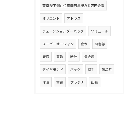
天皇陛下御在位意60周年記念10万円金貨
オリエント
アトラス
チェーンショルダーバッグ
ソミュール
スーパーオーシャン
金木
図書券
青森
買取
時計
貴金属
ダイヤモンド
バッグ
切手
商品券
洋酒
古銭
プラチナ
出張