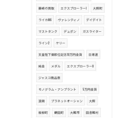
藤崎の買取
エクスプローラーI
大鰐町
ライカM6
ヴァレンティノ
デイデイト
マストタンク
デュポン
ガスライター
ライン2
ケリー
天皇陛下御即位記念10万円金貨
日専連
純金
メダル
エクスプローラーII
ジャスコ商品券
モノグラム・アンプラント
5万円金貨
浪岡
プラネットオーシャン
大鰐
板柳町
鶴田町
大館市
田舎館村