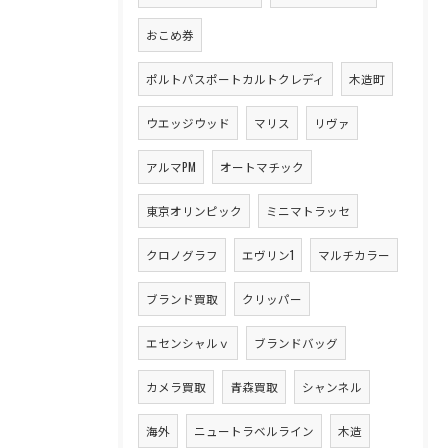
おこめ券
ポルトパスポートカルトクレディ
木造町
ウエッジウッド
マリス
リヴァ
アルマPM
オートマチック
東京オリンピック
ミニマトラッセ
クロノグラフ
エヴリン1
マルチカラー
ブランド買取
クリッパー
エセンシャルｖ
ブランドバッグ
カメラ買取
青森買取
シャンネル
海外
ニュートラベルライン
木造