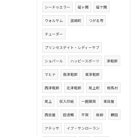
シードゥエラー
碇ヶ関
碇ケ関
ウォルサム
浪岡町
つがる市
チューダー
プリンセスデイト・レディーサブ
ショパール
ハッピースポーツ
津軽郡
マヒナ
南津軽郡
東津軽郡
西津軽郡
北津軽郡
尾上町
相馬村
尾上
収入印紙
一圓銀貨
東目屋
西目屋
田舎館
平賀
板柳
鶴田
アテッサ
イブ・サンローラン