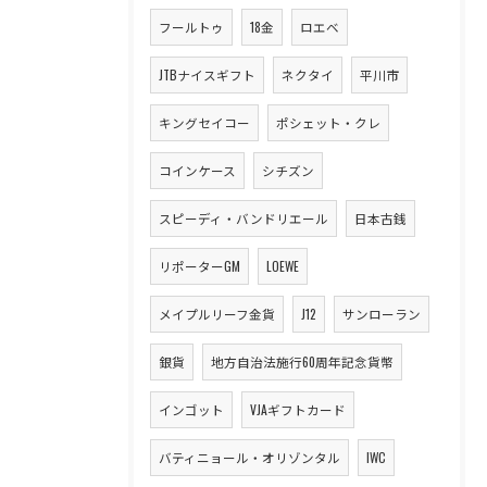
フールトゥ
18金
ロエベ
JTBナイスギフト
ネクタイ
平川市
キングセイコー
ポシェット・クレ
コインケース
シチズン
スピーディ・バンドリエール
日本古銭
リポーターGM
LOEWE
メイプルリーフ金貨
J12
サンローラン
銀貨
地方自治法施行60周年記念貨幣
インゴット
VJAギフトカード
バティニョール・オリゾンタル
IWC