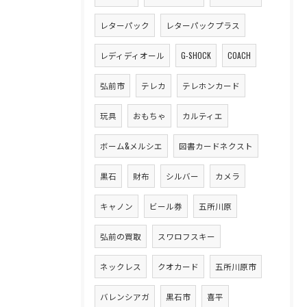
レターパック
レターパックプラス
レディディオール
G-SHOCK
COACH
弘前市
テレカ
テレホンカード
玩具
おもちゃ
カルティエ
ボーム&メルシエ
図書カードネクスト
黒石
財布
シルバー
カメラ
キャノン
ビール券
五所川原
弘前の買取
スワロフスキー
ネックレス
クオカード
五所川原市
バレンシアガ
黒石市
喜平