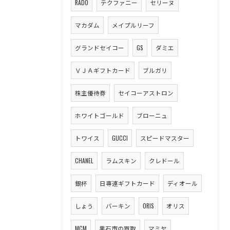
RADO
テクファニー
セリーヌ
マカダム
メイプルリーフ
グランドセイコー
GS
ダミエ
ＶＪＡギフトカード
ブルガリ
株主優待券
セイコーアストロン
ホワイトゴールド
ブローニュ
トワイス
GUCCI
スピードマスター
CHANEL
ラムスキン
クレドール
銀杯
日専連ギフトカード
ディオール
しょう
バーキン
ORIS
オリス
MCM
黒石市の買取
マミヤ