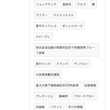
リュックサック
長財布
アルマ
銀
マフラー
デイトジャスト
喜平ネックレス
オレンジカード
スピーディ
地方自治法施行60周年記念千円銀貨幣プルー
フ貨幣
旅行バッグ
トランク
サンクルー
大吉青森観光通店
皇太子殿下御成婚記念5万円金貨
出張買取
プレザージュ
藤崎町
ブロードアロー
外国銭
バケット
平川の買取