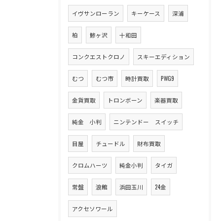
イヴサンローラン
キーケース
深浦
柏
鯵ヶ沢
十和田
コンクエストクロノ
スキーエディション
むつ
むつ市
時計買取
PWG9
金貨買取
トロンボーン
楽器買取
純金 小判
ニンテンドー スイッチ
目屋
チュードル
財布買取
クロムハーツ
純金小判
タイガ
常盤
浪館
浜田玉川
24金
アクセソワール