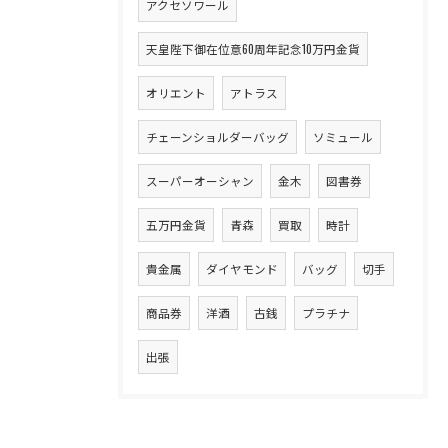
アクセソワール
天皇陛下御在位意60周年記念10万円金貨
オリエント
アトラス
チェーンショルダーバッグ
ソミュール
スーパーオーシャン
金木
図書券
五万円金貨
青森
買取
時計
貴金属
ダイヤモンド
バッグ
切手
商品券
洋酒
古銭
プラチナ
出張