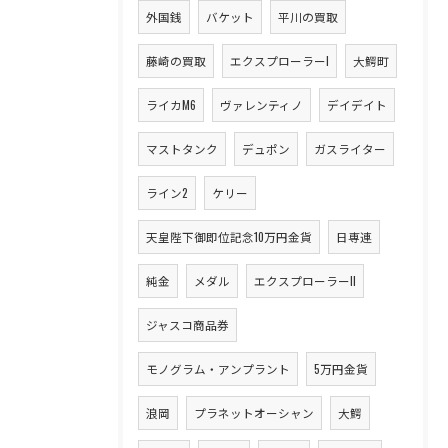
外国銭
バケット
平川の買取
藤崎の買取
エクスプローラーI
大鰐町
ライカM6
ヴァレンティノ
デイデイト
マストタンク
デュポン
ガスライター
ライン2
ケリー
天皇陛下御即位記念10万円金貨
日専連
純金
メダル
エクスプローラーII
ジャスコ商品券
モノグラム・アンプラント
5万円金貨
浪岡
プラネットオーシャン
大鰐