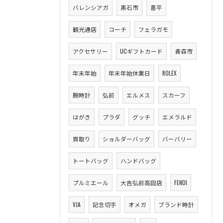
バレンシアガ
黒石市
喜平
観光通店
コーチ
フェラガモ
アクセサリー
UCギフトカード
青森市
年末年始
年末年始休業日
ROLEX
腕時計
弘前
エルメス
スカーフ
はがき
プラダ
グッチ
エメラルド
買取り
ショルダーバッグ
バーバリー
トートバッグ
ハンドバッグ
プルミエール
大吉弘前高田店
FENDI
VJA
記念切手
オメガ
ブランド時計