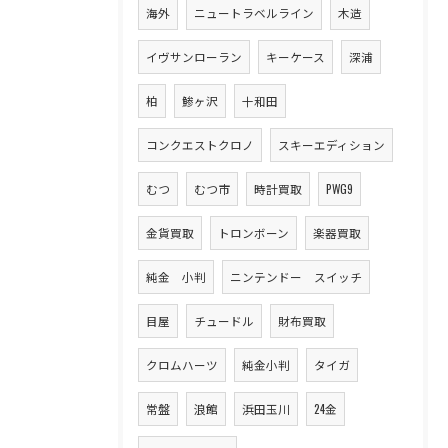
海外
ニュートラベルライン
木造
イヴサンローラン
キーケース
深浦
柏
鯵ヶ沢
十和田
コンクエストクロノ
スキーエディション
むつ
むつ市
時計買取
PWG9
金貨買取
トロンボーン
楽器買取
純金 小判
ニンテンドー スイッチ
目屋
チュードル
財布買取
クロムハーツ
純金小判
タイガ
常盤
浪館
浜田玉川
24金