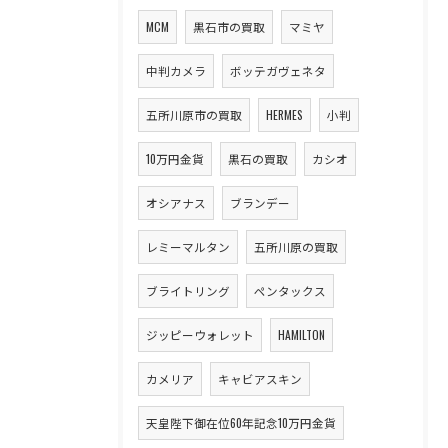
MCM
黒石市の買取
マミヤ
中判カメラ
ボッテガヴェネタ
五所川原市の買取
HERMES
小判
10万円金貨
黒石の買取
カシオ
オシアナス
ブランデー
レミーマルタン
五所川原の買取
ブライトリング
ペンタックス
ジッピーウォレット
HAMILTON
カメリア
キャビアスキン
天皇陛下御在位60年記念10万円金貨