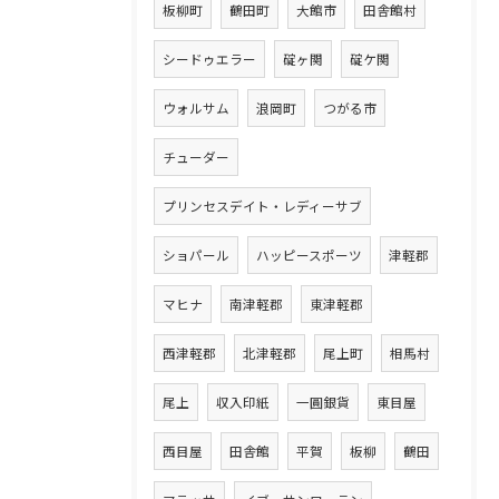
板柳町
鶴田町
大館市
田舎館村
シードゥエラー
碇ヶ関
碇ケ関
ウォルサム
浪岡町
つがる市
チューダー
プリンセスデイト・レディーサブ
ショパール
ハッピースポーツ
津軽郡
マヒナ
南津軽郡
東津軽郡
西津軽郡
北津軽郡
尾上町
相馬村
尾上
収入印紙
一圓銀貨
東目屋
西目屋
田舎館
平賀
板柳
鶴田