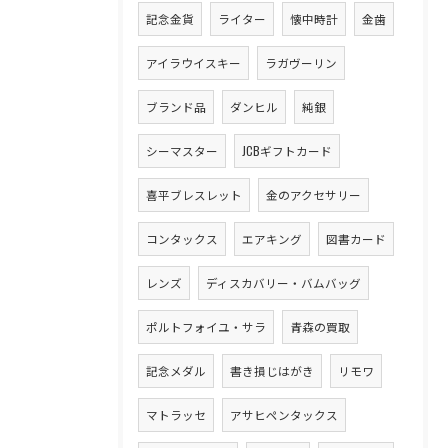
記念金貨
ライター
懐中時計
金歯
アイラウイスキー
ラガヴーリン
ブランド品
ダンヒル
純銀
シーマスター
JCBギフトカード
喜平ブレスレット
金のアクセサリー
コンタックス
エアキング
図書カード
レンズ
ディスカバリー・バムバッグ
ポルトフォイユ・サラ
青森の買取
記念メダル
書き損じはがき
リモワ
マトラッセ
アサヒペンタックス