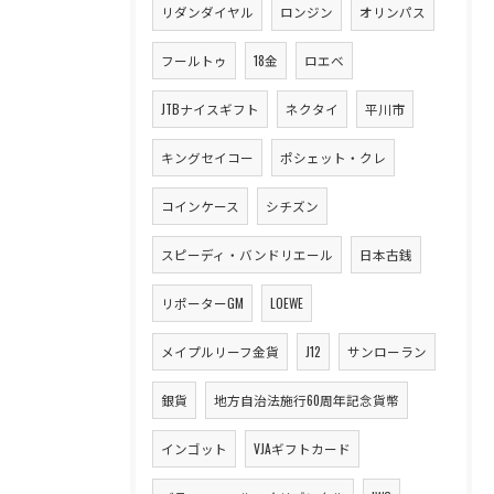
リダンダイヤル
ロンジン
オリンパス
フールトゥ
18金
ロエベ
JTBナイスギフト
ネクタイ
平川市
キングセイコー
ポシェット・クレ
コインケース
シチズン
スピーディ・バンドリエール
日本古銭
リポーターGM
LOEWE
メイプルリーフ金貨
J12
サンローラン
銀貨
地方自治法施行60周年記念貨幣
インゴット
VJAギフトカード