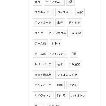
大吉
ティファニー
JCB
タグホイヤー
ウイスキー
金貨
ギフトカード
金杯
デイトナ
リング
ビール共通券
青森市r
ゲーム機
レトロ
ゲームボーイアドバンス
GBA
トリーバーチ
香水
天保通宝
びゅう商品券
フィルムカメラ
アンティーク
指輪
ピアス
ルイヴイトン
PENTAX
ハミルトン
ポーチ
記念小判