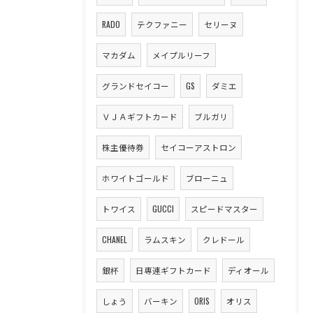
RADO
テクファニー
セリーヌ
マカダム
メイプルリーフ
グランドセイコー
GS
ダミエ
ＶＪＡギフトカード
ブルガリ
株主優待券
セイコーアストロン
ホワイトゴールド
ブローニュ
トワイス
GUCCI
スピードマスター
CHANEL
ラムスキン
クレドール
銀杯
日専連ギフトカード
ディオール
しょう
バーキン
ORIS
オリス