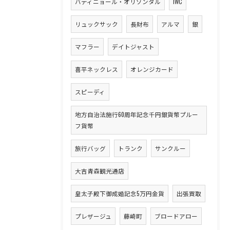
バティニョール・オリゾンタル
IWC
リュックサック
長財布
アルマ
銀
マフラー
デイトジャスト
喜平ネックレス
オレンジカード
スピーディ
地方自治法施行60周年記念千円銀貨幣プルー
フ貨幣
旅行バッグ
トランク
サンクルー
大吉青森観光通店
皇太子殿下御成婚記念5万円金貨
出張買取
プレザージュ
藤崎町
ブロードアロー