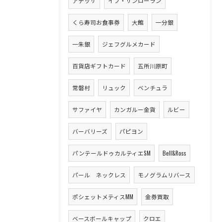
アテッサ
イブ・サンローラン
くら寿司お食事券
大館
一分銀
一朱銀
ジェフグルメカード
百貨店ギフトカード
五所川原町
常磐村
リュック
ベンチュラ
サファイヤ
カンガルー金貨
ルビー
バーバリーズ
パピヨン
パンテールドゥカルティエSM
Bell&Ross
パール ネックレス
モノグラムリバース
ポシェットメティスMM
金券買取
ベースボールキャップ
クロエ