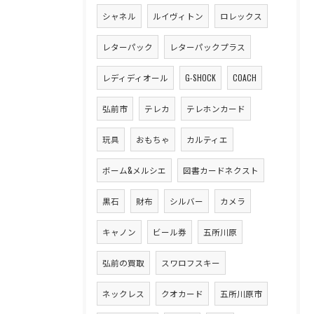
シャネル
ルイヴィトン
ロレックス
レターパック
レターパックプラス
レディディオール
G-SHOCK
COACH
弘前市
テレカ
テレホンカード
玩具
おもちゃ
カルティエ
ボーム&メルシエ
図書カードネクスト
黒石
財布
シルバー
カメラ
キャノン
ビール券
五所川原
弘前の買取
スワロフスキー
ネックレス
クオカード
五所川原市