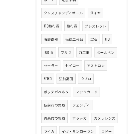
クリスチャンディオール
ダイヤ
JTB旅行券
旅行券
ブレスレット
南部鉄器
伝統工芸品
宝石
JTB
FORTIS
フルラ
万年筆
ボールペン
セーラー
セイコー
アストロン
SEIKO
弘前高田
ウブロ
ボッテガベネタ
マックカード
弘前市の買取
フェンディ
青森市の買取
ボッテガ
カメラレンズ
ライカ
イヴ・サンローラン
ラドー