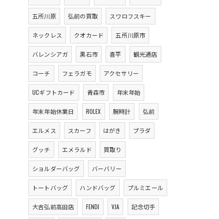
五所川原
弘前の買取
スワロフスキー
ネックレス
クオカード
五所川原市
バレンシアガ
黒石市
喜平
観光通店
コーチ
フェラガモ
アクセサリー
UCギフトカード
青森市
年末年始
年末年始休業日
ROLEX
腕時計
弘前
エルメス
スカーフ
はがき
プラダ
グッチ
エメラルド
買取り
ショルダーバッグ
バーバリー
トートバッグ
ハンドバッグ
プルミエール
大吉弘前高田店
FENDI
VJA
記念切手