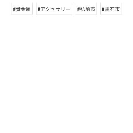
#貴金属
#アクセサリー
#弘前市
#黒石市