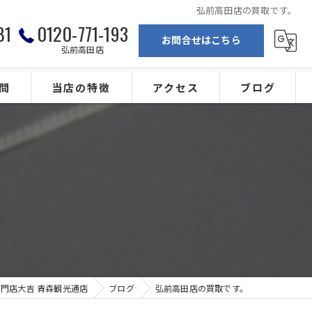
弘前高田店の買取です。
81
0120-771-193
お問合せはこちら
弘前高田店
問
当店の特徴
アクセス
ブログ
弘前の買取
買取専門店大吉 青森観光通店
ブランド
買取専門店大吉 弘前高田店
。
金
カメラ
ジュエリー
門店大吉 青森観光通店
ブログ
弘前高田店の買取です。