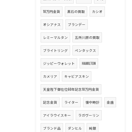
10万円金貨
黒石の買取
カシオ
オシアナス
ブランデー
レミーマルタン
五所川原の買取
ブライトリング
ペンタックス
ジッピーウォレット
HAMILTON
カメリア
キャビアスキン
天皇陛下御在位60年記念10万円金貨
記念金貨
ライター
懐中時計
金歯
アイラウイスキー
ラガヴーリン
ブランド品
ダンヒル
純銀