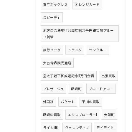
喜平ネックレス
オレンジカード
スピーディ
地方自治法施行60周年記念千円銀貨幣プルー
フ貨幣
旅行バッグ
トランク
サンクルー
大吉青森観光通店
皇太子殿下御成婚記念5万円金貨
出張買取
プレザージュ
藤崎町
ブロードアロー
外国銭
バケット
平川の買取
藤崎の買取
エクスプローラーI
大鰐町
ライカM6
ヴァレンティノ
デイデイト