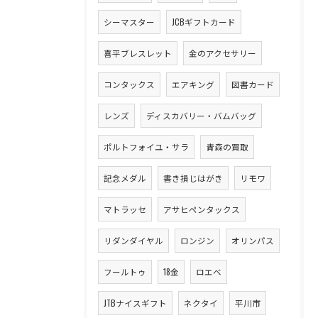
シーマスター
JCBギフトカード
喜平ブレスレット
金のアクセサリー
コンタックス
エアキング
図書カード
レンズ
ディスカバリー・バムバッグ
ポルトフォイユ・サラ
青森の買取
記念メダル
書き損じはがき
リモワ
マトラッセ
アサヒペンタックス
リダンダイヤル
ロンジン
オリンパス
フールトゥ
18金
ロエベ
JTBナイスギフト
ネクタイ
平川市