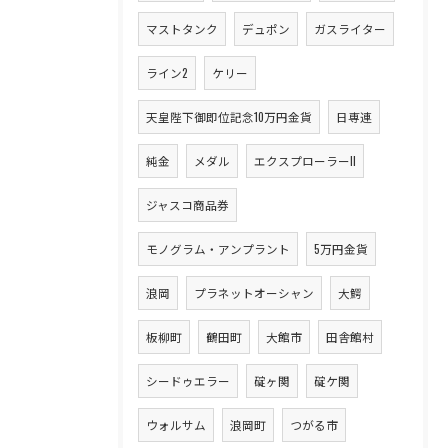
マストタンク
デュポン
ガスライター
ライン2
ケリー
天皇陛下御即位記念10万円金貨
日専連
純金
メダル
エクスプローラーII
ジャスコ商品券
モノグラム・アンプラント
5万円金貨
浪岡
プラネットオーシャン
大鰐
板柳町
鶴田町
大館市
田舎館村
シードゥエラー
碇ヶ関
碇ケ関
ウォルサム
浪岡町
つがる市