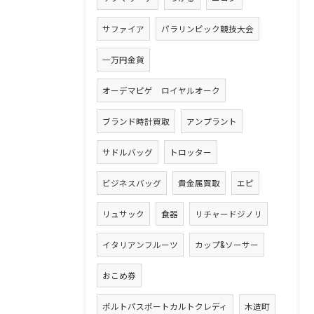
サファイア
パラリンピック競技大会
一万円金貨
オーデマピゲ ロイヤルオーク
ブランド時計買取
アンプラント
サドルバッグ
トロッター
ビジネスバッグ
貴金属買取
エピ
リュサック
食器
リチャードジノリ
イタリアンフルーツ
カップ&ソーサー
おこめ券
ポルトパスポートカルトクレディ
木造町