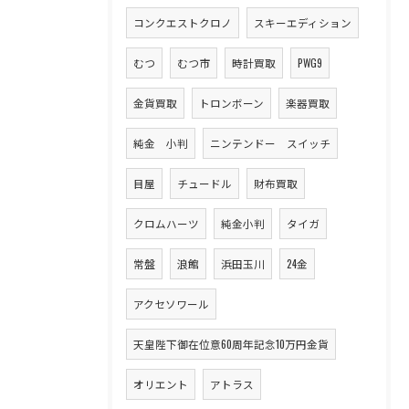
コンクエストクロノ
スキーエディション
むつ
むつ市
時計買取
PWG9
金貨買取
トロンボーン
楽器買取
純金 小判
ニンテンドー スイッチ
目屋
チュードル
財布買取
クロムハーツ
純金小判
タイガ
常盤
浪館
浜田玉川
24金
アクセソワール
天皇陛下御在位意60周年記念10万円金貨
オリエント
アトラス