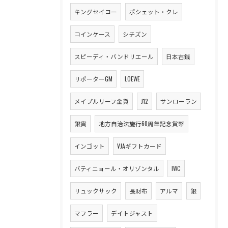
キングセイコー
ポシェット・クレ
コインケース
シチズン
スピーディ・バンドリエール
日本古銭
リポーターGM
LOEWE
メイプルリーフ金貨
J12
サンローラン
銀貨
地方自治法施行60周年記念貨幣
インゴット
VJAギフトカード
バティニョール・オリゾンタル
IWC
リュックサック
長財布
アルマ
銀
マフラー
デイトジャスト