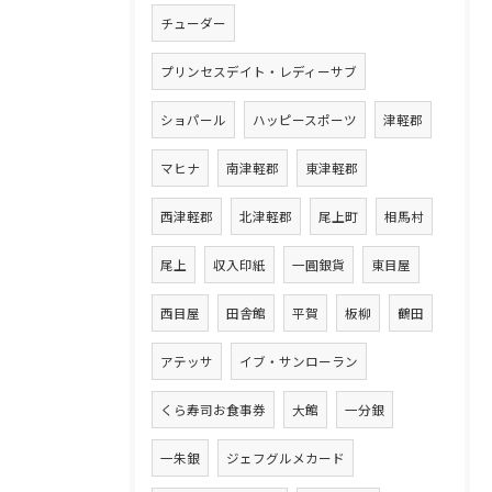
チューダー
プリンセスデイト・レディーサブ
ショパール
ハッピースポーツ
津軽郡
マヒナ
南津軽郡
東津軽郡
西津軽郡
北津軽郡
尾上町
相馬村
尾上
収入印紙
一圓銀貨
東目屋
西目屋
田舎館
平賀
板柳
鶴田
アテッサ
イブ・サンローラン
くら寿司お食事券
大館
一分銀
一朱銀
ジェフグルメカード