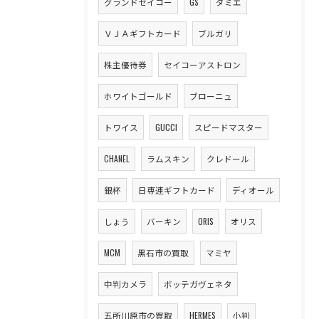
グランドセイコー
GS
ダミエ
ＶＪＡギフトカード
ブルガリ
株主優待券
セイコーアストロン
ホワイトゴールド
ブローニュ
トワイス
GUCCI
スピードマスター
CHANEL
ラムスキン
クレドール
銀杯
日専連ギフトカード
ディオール
しょう
バーキン
ORIS
オリス
MCM
黒石市の買取
マミヤ
中判カメラ
ボッテガヴェネタ
五所川原市の買取
HERMES
小判