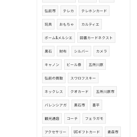
弘前市
テレカ
テレホンカード
玩具
おもちゃ
カルティエ
ボーム&メルシエ
図書カードネクスト
黒石
財布
シルバー
カメラ
キャノン
ビール券
五所川原
弘前の買取
スワロフスキー
ネックレス
クオカード
五所川原市
バレンシアガ
黒石市
喜平
観光通店
コーチ
フェラガモ
アクセサリー
UCギフトカード
青森市