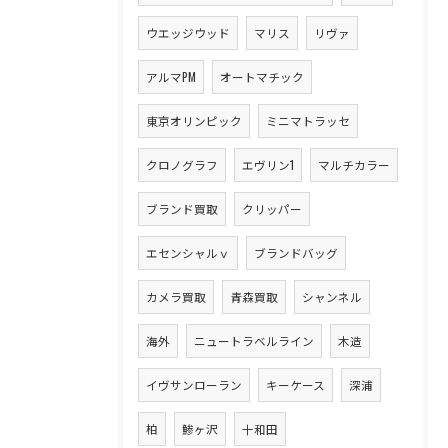
ウエッジウッド
マリス
リヴァ
アルマPM
オートマチック
東京オリンピック
ミニマトラッセ
クロノグラフ
エヴリン1
マルチカラー
ブランド買取
クリッパー
エセンシャルｖ
ブランドバッグ
カメラ買取
青森買取
シャンネル
海外
ニュートラベルライン
木造
イヴサンローラン
キーケース
深浦
柏
鯵ヶ沢
十和田