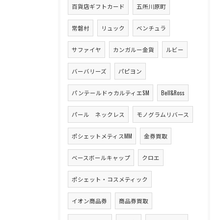
百貨店ギフトカード
五所川原町
常磐村
リュック
ベンチュラ
サファイヤ
カンガルー金貨
ルビー
バーバリーズ
パピヨン
パンテールドゥカルティエSM
Bell&Ross
パール ネックレス
モノグラムリバース
ポシェットメティスMM
金券買取
ベースボールキャップ
クロエ
ポシェット・コスメティック
イオン商品券
商品券買取