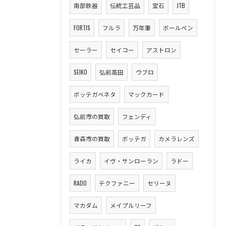
南部鉄器
伝統工芸品
宝石
JTB
FORTIS
フルラ
万年筆
ボールペン
セーラー
セイコー
アストロン
SEIKO
弘前高田
ウブロ
ボッテガベネタ
マックカード
弘前市の買取
フェンディ
青森市の買取
ボッテガ
カメラレンズ
ライカ
イヴ・サンローラン
ラドー
RADO
テクファニー
セリーヌ
マカダム
メイプルリーフ