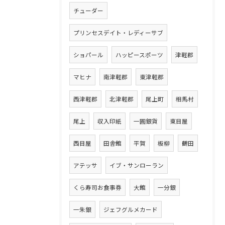
チューダー
プリンセスデイト・レディーサブ
ショパール
ハッピースポーツ
津軽郡
マヒナ
南津軽郡
東津軽郡
西津軽郡
北津軽郡
尾上町
相馬村
尾上
収入印紙
一圓銀貨
東目屋
西目屋
田舎館
平賀
板柳
鶴田
アテッサ
イブ・サンローラン
くら寿司お食事券
大館
一分銀
一朱銀
ジェフグルメカード