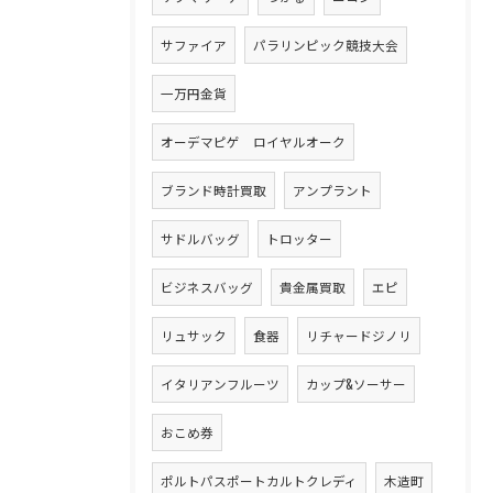
サファイア
パラリンピック競技大会
一万円金貨
オーデマピゲ ロイヤルオーク
ブランド時計買取
アンプラント
サドルバッグ
トロッター
ビジネスバッグ
貴金属買取
エピ
リュサック
食器
リチャードジノリ
イタリアンフルーツ
カップ&ソーサー
おこめ券
ポルトパスポートカルトクレディ
木造町