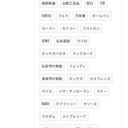
南部鉄器
伝統工芸品
宝石
JTB
FORTIS
フルラ
万年筆
ボールペン
セーラー
セイコー
アストロン
SEIKO
弘前高田
ウブロ
ボッテガベネタ
マックカード
弘前市の買取
フェンディ
青森市の買取
ボッテガ
カメラレンズ
ライカ
イヴ・サンローラン
ラドー
RADO
テクファニー
セリーヌ
マカダム
メイプルリーフ