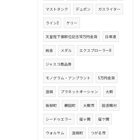
マストタンク
デュポン
ガスライター
ライン2
ケリー
天皇陛下御即位記念10万円金貨
日専連
純金
メダル
エクスプローラーII
ジャスコ商品券
モノグラム・アンプラント
5万円金貨
浪岡
プラネットオーシャン
大鰐
板柳町
鶴田町
大館市
田舎館村
シードゥエラー
碇ヶ関
碇ケ関
ウォルサム
浪岡町
つがる市