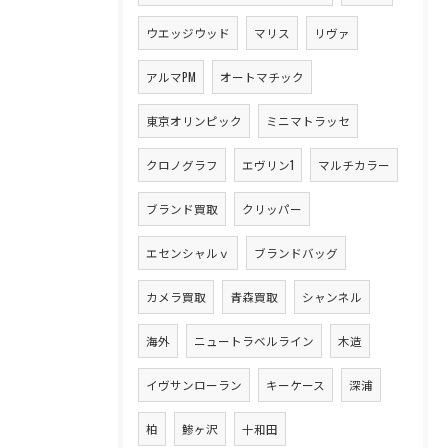
ウエッジウッド
マリス
リヴァ
アルマPM
オートマチック
東京オリンピック
ミニマトラッセ
クロノグラフ
エヴリン1
マルチカラー
ブランド買取
クリッパー
エセンシャルｖ
ブランドバッグ
カメラ買取
青森買取
シャンネル
海外
ニュートラベルライン
木造
イヴサンローラン
キーケース
深浦
柏
鯵ヶ沢
十和田