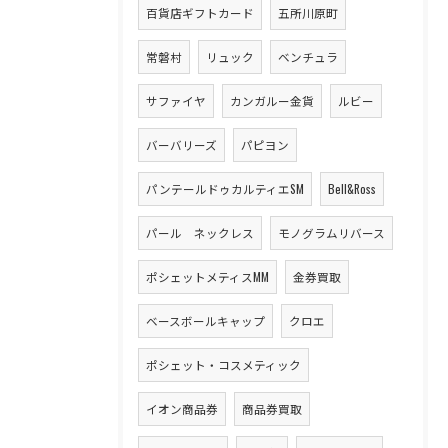
百貨店ギフトカード
五所川原町
常磐村
リュック
ベンチュラ
サファイヤ
カンガルー金貨
ルビー
バーバリーズ
パピヨン
パンテールドゥカルティエSM
Bell&Ross
パール ネックレス
モノグラムリバース
ポシェットメティスMM
金券買取
ベースボールキャップ
クロエ
ポシェット・コスメティック
イオン商品券
商品券買取