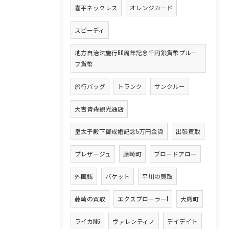
喜平ネックレス
オレンジカード
スピーディ
地方自治法施行60周年記念千円銀貨幣プルー
フ貨幣
旅行バッグ
トランク
サンクルー
大吉青森観光通店
皇太子殿下御成婚記念5万円金貨
出張買取
プレザージュ
藤崎町
ブロードアロー
外国銭
バケット
平川の買取
藤崎の買取
エクスプローラーI
大鰐町
ライカM6
ヴァレンティノ
デイデイト