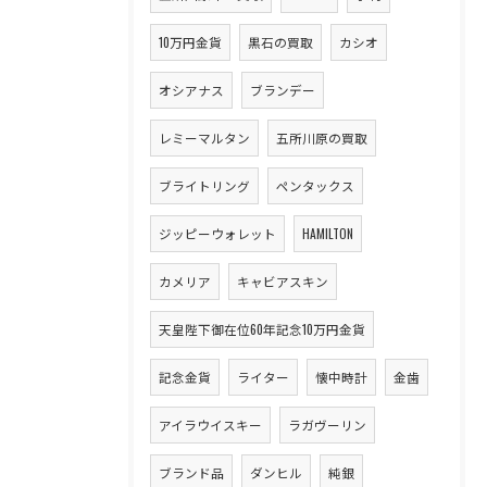
10万円金貨
黒石の買取
カシオ
オシアナス
ブランデー
レミーマルタン
五所川原の買取
ブライトリング
ペンタックス
ジッピーウォレット
HAMILTON
カメリア
キャビアスキン
天皇陛下御在位60年記念10万円金貨
記念金貨
ライター
懐中時計
金歯
アイラウイスキー
ラガヴーリン
ブランド品
ダンヒル
純銀