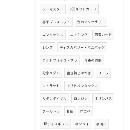
シーマスター
JCBギフトカード
喜平ブレスレット
金のアクセサリー
コンタックス
エアキング
図書カード
レンズ
ディスカバリー・バムバッグ
ポルトフォイユ・サラ
青森の買取
記念メダル
書き損じはがき
リモワ
マトラッセ
アサヒペンタックス
リダンダイヤル
ロンジン
オリンパス
フールトゥ
18金
ロエベ
JTBナイスギフト
ネクタイ
平川市