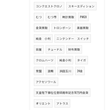
コンクエストクロノ
スキーエディション
むつ
むつ市
時計買取
PWG9
金貨買取
トロンボーン
楽器買取
純金 小判
ニンテンドー スイッチ
目屋
チュードル
財布買取
クロムハーツ
純金小判
タイガ
常盤
浪館
浜田玉川
24金
アクセソワール
天皇陛下御在位意60周年記念10万円金貨
オリエント
アトラス