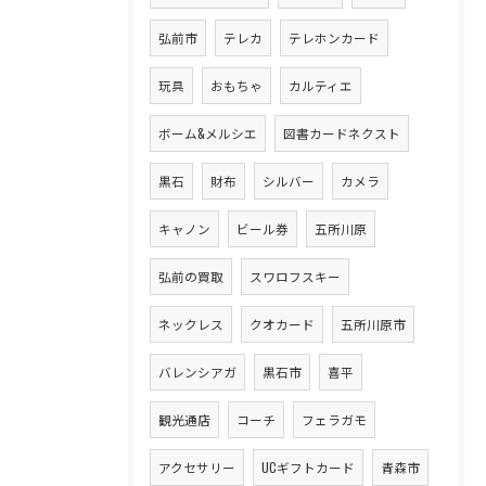
弘前市
テレカ
テレホンカード
玩具
おもちゃ
カルティエ
ボーム&メルシエ
図書カードネクスト
黒石
財布
シルバー
カメラ
キャノン
ビール券
五所川原
弘前の買取
スワロフスキー
ネックレス
クオカード
五所川原市
バレンシアガ
黒石市
喜平
観光通店
コーチ
フェラガモ
アクセサリー
UCギフトカード
青森市