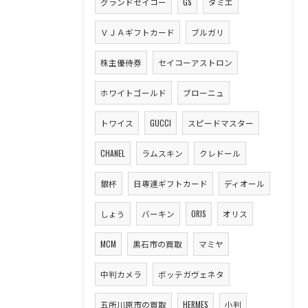
グランドセイコー
GS
ダミエ
ＶＪＡギフトカード
ブルガリ
株主優待券
セイコーアストロン
ホワイトゴールド
ブローニュ
トワイス
GUCCI
スピードマスター
CHANEL
ラムスキン
クレドール
銀杯
日専連ギフトカード
ディオール
しょう
バーキン
ORIS
オリス
MCM
黒石市の買取
マミヤ
中判カメラ
ボッテガヴェネタ
五所川原市の買取
HERMES
小判