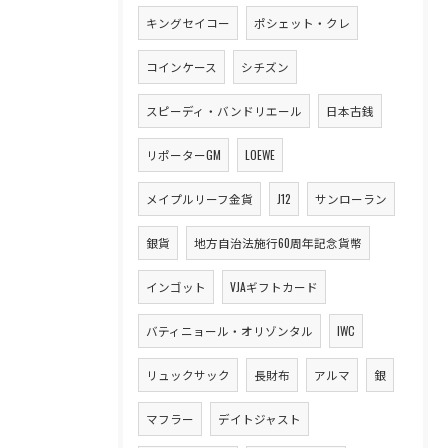
キングセイコー
ポシェット・クレ
コインケース
シチズン
スピーディ・バンドリエール
日本古銭
リポーターGM
LOEWE
メイプルリーフ金貨
J12
サンローラン
銀貨
地方自治法施行60周年記念貨幣
インゴット
VJAギフトカード
バティニョール・オリゾンタル
IWC
リュックサック
長財布
アルマ
銀
マフラー
デイトジャスト