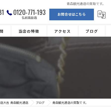
青森観光通店の買取です。
81
0120-771-193
お問合せはこちら
弘前高田店
問
当店の特徴
アクセス
ブログ
弘前の買取
買取専門店大吉 青森観光通店
ブランド
買取専門店大吉 弘前高田店
。
金
カメラ
ジュエリー
店大吉 青森観光通店
ブログ
青森観光通店の買取です。