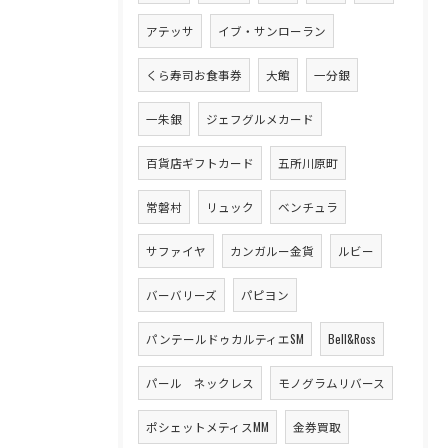
アテッサ
イブ・サンローラン
くら寿司お食事券
大館
一分銀
一朱銀
ジェフグルメカード
百貨店ギフトカード
五所川原町
常磐村
リュック
ベンチュラ
サファイヤ
カンガルー金貨
ルビー
バーバリーズ
パピヨン
パンテールドゥカルティエSM
Bell&Ross
パール ネックレス
モノグラムリバース
ポシェットメティスMM
金券買取