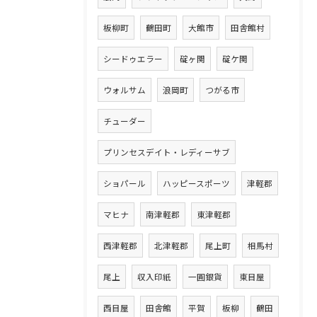
板柳町
鶴田町
大館市
田舎館村
シードゥエラー
碇ヶ関
碇ケ関
ウォルサム
浪岡町
つがる市
チューダー
プリンセスデイト・レディーサブ
ショパール
ハッピースポーツ
津軽郡
マヒナ
南津軽郡
東津軽郡
西津軽郡
北津軽郡
尾上町
相馬村
尾上
収入印紙
一圓銀貨
東目屋
西目屋
田舎館
平賀
板柳
鶴田