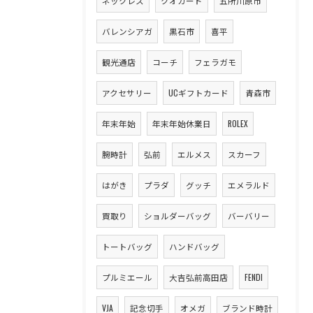
ネックレス
クオカード
五所川原市
バレンシアガ
黒石市
喜平
観光通店
コーチ
フェラガモ
アクセサリー
UCギフトカード
青森市
年末年始
年末年始休業日
ROLEX
腕時計
弘前
エルメス
スカーフ
はがき
プラダ
グッチ
エメラルド
買取り
ショルダーバッグ
バーバリー
トートバッグ
ハンドバッグ
プルミエール
大吉弘前高田店
FENDI
VJA
記念切手
オメガ
ブランド時計