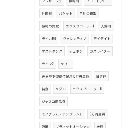
プレザージュ
藤崎町
ブロードアロー
外国銭
バケット
平川の買取
藤崎の買取
エクスプローラーI
大鰐町
ライカM6
ヴァレンティノ
デイデイト
マストタンク
デュポン
ガスライター
ライン2
ケリー
天皇陛下御即位記念10万円金貨
日専連
純金
メダル
エクスプローラーII
ジャスコ商品券
モノグラム・アンプラント
5万円金貨
浪岡
プラネットオーシャン
大鰐