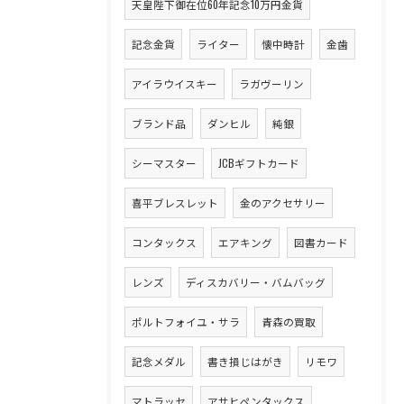
天皇陛下御在位60年記念10万円金貨
記念金貨
ライター
懐中時計
金歯
アイラウイスキー
ラガヴーリン
ブランド品
ダンヒル
純銀
シーマスター
JCBギフトカード
喜平ブレスレット
金のアクセサリー
コンタックス
エアキング
図書カード
レンズ
ディスカバリー・バムバッグ
ポルトフォイユ・サラ
青森の買取
記念メダル
書き損じはがき
リモワ
マトラッセ
アサヒペンタックス