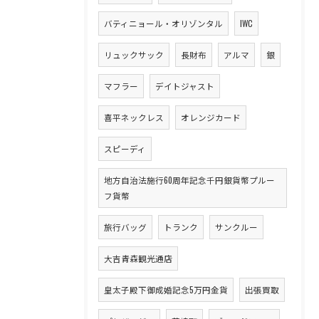
バティニョール・オリゾンタル
IWC
リュックサック
長財布
アルマ
銀
マフラー
デイトジャスト
喜平ネックレス
オレンジカード
スピーディ
地方自治法施行60周年記念千円銀貨幣プルー
フ貨幣
旅行バッグ
トランク
サンクルー
大吉青森観光通店
皇太子殿下御成婚記念5万円金貨
出張買取