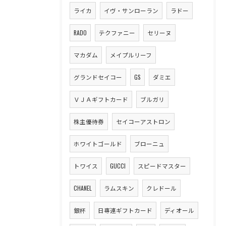
ライカ
イヴ・サンローラン
ラドー
RADO
テクファニー
セリーヌ
マカダム
メイプルリーフ
グランドセイコー
GS
ダミエ
ＶＪＡギフトカード
ブルガリ
株主優待券
セイコーアストロン
ホワイトゴールド
ブローニュ
トワイス
GUCCI
スピードマスター
CHANEL
ラムスキン
クレドール
銀杯
日専連ギフトカード
ディオール