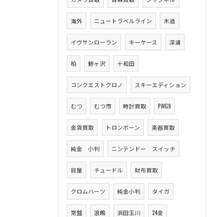
海外
ニュートラベルライン
木造
イヴサンローラン
キーケース
深浦
柏
鯵ヶ沢
十和田
コンクエストクロノ
スキーエディション
むつ
むつ市
時計買取
PWG9
金貨買取
トロンボーン
楽器買取
純金 小判
ニンテンドー スイッチ
目屋
チュードル
財布買取
クロムハーツ
純金小判
タイガ
常盤
浪館
浜田玉川
24金