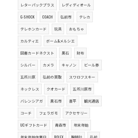
レターパックプラス
レディディオール
G-SHOCK
COACH
弘前市
テレカ
テレホンカード
玩具
おもちゃ
カルティエ
ボーム&メルシエ
図書カードネクスト
黒石
財布
シルバー
カメラ
キャノン
ビール券
五所川原
弘前の買取
スワロフスキー
ネックレス
クオカード
五所川原市
バレンシアガ
黒石市
喜平
観光通店
コーチ
フェラガモ
アクセサリー
UCギフトカード
青森市
年末年始
年末年始休業日
ROLEX
腕時計
弘前