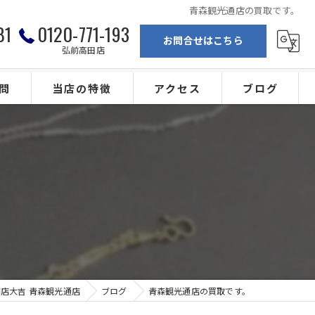
青森観光通店の買取です。
81
0120-771-193
お問合せはこちら
弘前高田店
問
当店の特徴
アクセス
ブログ
弘前の買取
買取専門店大吉 青森観光通店
ブランド
買取専門店大吉 弘前高田店
。
金
カメラ
ジュエリー
店大吉 青森観光通店
ブログ
青森観光通店の買取です。