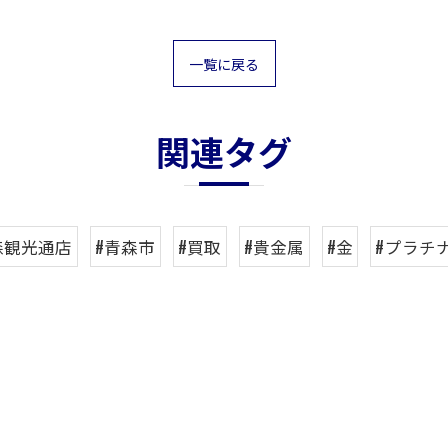
一覧に戻る
関連タグ
森観光通店
#青森市
#買取
#貴金属
#金
#プラチ