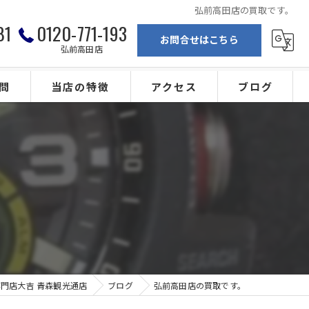
弘前高田店の買取です。
81
0120-771-193
お問合せはこちら
弘前高田店
問
当店の特徴
アクセス
ブログ
弘前の買取
買取専門店大吉 青森観光通店
ブランド
買取専門店大吉 弘前高田店
。
金
カメラ
ジュエリー
門店大吉 青森観光通店
ブログ
弘前高田店の買取です。