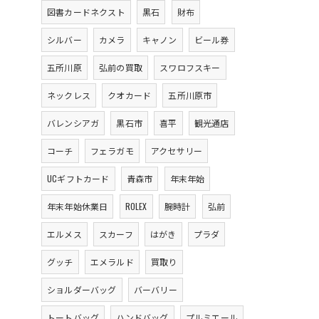
図書カードネクスト
黒石
財布
シルバー
カメラ
キャノン
ビール券
五所川原
弘前の買取
スワロフスキー
ネックレス
クオカード
五所川原市
バレンシアガ
黒石市
喜平
観光通店
コーチ
フェラガモ
アクセサリー
UCギフトカード
青森市
年末年始
年末年始休業日
ROLEX
腕時計
弘前
エルメス
スカーフ
はがき
プラダ
グッチ
エメラルド
買取り
ショルダーバッグ
バーバリー
トートバッグ
ハンドバッグ
プルミエール