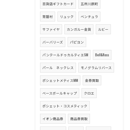
百貨店ギフトカード
五所川原町
常磐村
リュック
ベンチュラ
サファイヤ
カンガルー金貨
ルビー
バーバリーズ
パピヨン
パンテールドゥカルティエSM
Bell&Ross
パール ネックレス
モノグラムリバース
ポシェットメティスMM
金券買取
ベースボールキャップ
クロエ
ポシェット・コスメティック
イオン商品券
商品券買取