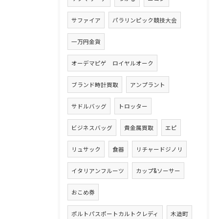
サファイア
パラリンピック競技大会
一万円金貨
オーデマピゲ ロイヤルオーク
ブランド時計買取
アンプラント
サドルバッグ
トロッター
ビジネスバッグ
貴金属買取
エピ
リュサック
食器
リチャードジノリ
イタリアンフルーツ
カップ&ソーサー
おこめ券
ポルトパスポートカルトクレディ
木造町