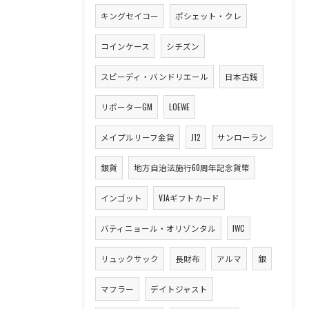
キングセイコー
ポシェット・クレ
コインケース
シチズン
スピーディ・バンドリエール
日本古銭
リポーターGM
LOEWE
メイプルリーフ金貨
J12
サンローラン
銀貨
地方自治法施行60周年記念貨幣
インゴット
VJAギフトカード
バティニョール・オリゾンタル
IWC
リュックサック
長財布
アルマ
銀
マフラー
デイトジャスト