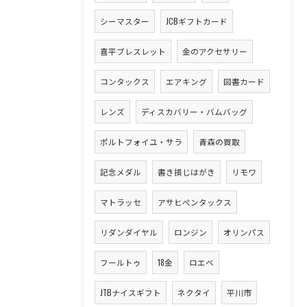
シーマスター
JCBギフトカード
喜平ブレスレット
金のアクセサリー
コンタックス
エアキング
図書カード
レンズ
ディスカバリー・バムバッグ
ポルトフォイユ・サラ
青森の買取
記念メダル
書き損じはがき
リモワ
マトラッセ
アサヒペンタックス
リダンダイヤル
ロンジン
オリンパス
フールトゥ
18金
ロエベ
JTBナイスギフト
ネクタイ
平川市