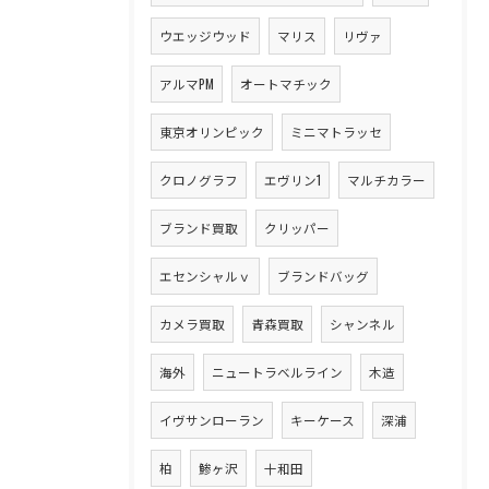
ウエッジウッド
マリス
リヴァ
アルマPM
オートマチック
東京オリンピック
ミニマトラッセ
クロノグラフ
エヴリン1
マルチカラー
ブランド買取
クリッパー
エセンシャルｖ
ブランドバッグ
カメラ買取
青森買取
シャンネル
海外
ニュートラベルライン
木造
イヴサンローラン
キーケース
深浦
柏
鯵ヶ沢
十和田