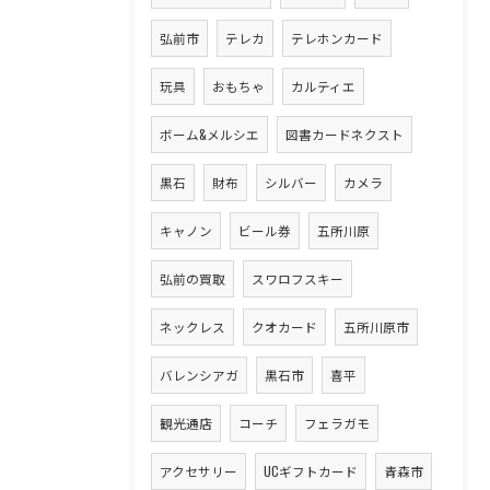
弘前市
テレカ
テレホンカード
玩具
おもちゃ
カルティエ
ボーム&メルシエ
図書カードネクスト
黒石
財布
シルバー
カメラ
キャノン
ビール券
五所川原
弘前の買取
スワロフスキー
ネックレス
クオカード
五所川原市
バレンシアガ
黒石市
喜平
観光通店
コーチ
フェラガモ
アクセサリー
UCギフトカード
青森市