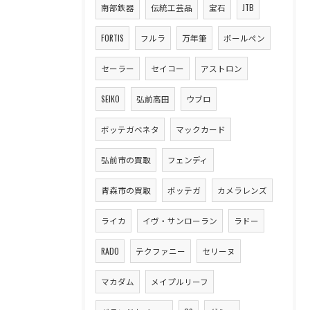
南部鉄器
伝統工芸品
宝石
JTB
FORTIS
フルラ
万年筆
ボールペン
セーラー
セイコー
アストロン
SEIKO
弘前高田
ウブロ
ボッテガベネタ
マックカード
弘前市の買取
フェンディ
青森市の買取
ボッテガ
カメラレンズ
ライカ
イヴ・サンローラン
ラドー
RADO
テクファニー
セリーヌ
マカダム
メイプルリーフ