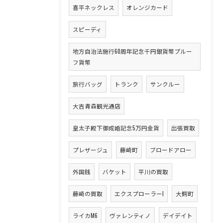
喜平ネックレス
オレンジカード
スピーディ
地方自治法施行60周年記念千円銀貨幣プルー
フ貨幣
旅行バッグ
トランク
サンクルー
大吉青森観光通店
皇太子殿下御成婚記念5万円金貨
出張買取
プレザージュ
藤崎町
ブロードアロー
外国銭
バケット
平川の買取
藤崎の買取
エクスプローラーI
大鰐町
ライカM6
ヴァレンティノ
デイデイト