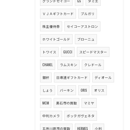
グランドセイコー
GS
ダミエ
ＶＪＡギフトカード
ブルガリ
株主優待券
セイコーアストロン
ホワイトゴールド
ブローニュ
トワイス
GUCCI
スピードマスター
CHANEL
ラムスキン
クレドール
銀杯
日専連ギフトカード
ディオール
しょう
バーキン
ORIS
オリス
MCM
黒石市の買取
マミヤ
中判カメラ
ボッテガヴェネタ
五所川原市の買取
HERMES
小判