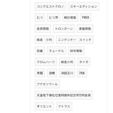
コンクエストクロノ
スキーエディション
むつ
むつ市
時計買取
PWG9
金貨買取
トロンボーン
楽器買取
純金 小判
ニンテンドー スイッチ
目屋
チュードル
財布買取
クロムハーツ
純金小判
タイガ
常盤
浪館
浜田玉川
24金
アクセソワール
天皇陛下御在位意60周年記念10万円金貨
オリエント
アトラス