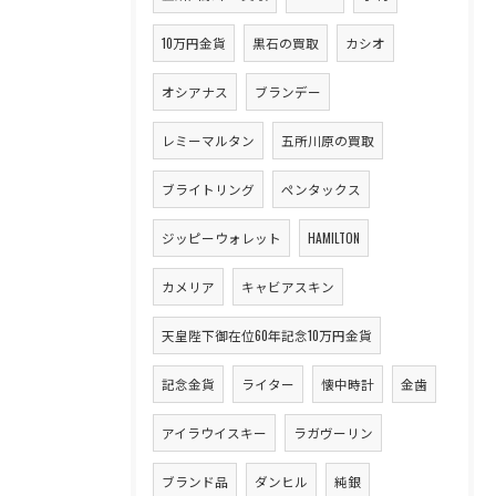
10万円金貨
黒石の買取
カシオ
オシアナス
ブランデー
レミーマルタン
五所川原の買取
ブライトリング
ペンタックス
ジッピーウォレット
HAMILTON
カメリア
キャビアスキン
天皇陛下御在位60年記念10万円金貨
記念金貨
ライター
懐中時計
金歯
アイラウイスキー
ラガヴーリン
ブランド品
ダンヒル
純銀