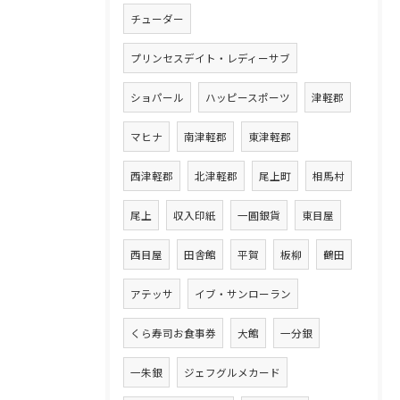
チューダー
プリンセスデイト・レディーサブ
ショパール
ハッピースポーツ
津軽郡
マヒナ
南津軽郡
東津軽郡
西津軽郡
北津軽郡
尾上町
相馬村
尾上
収入印紙
一圓銀貨
東目屋
西目屋
田舎館
平賀
板柳
鶴田
アテッサ
イブ・サンローラン
くら寿司お食事券
大館
一分銀
一朱銀
ジェフグルメカード