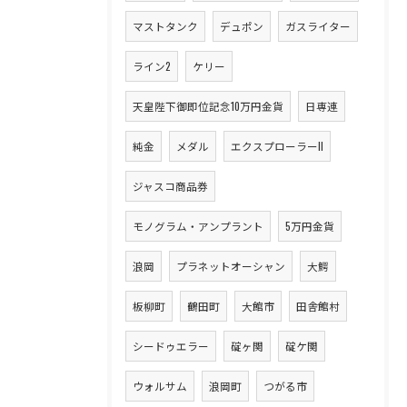
マストタンク
デュポン
ガスライター
ライン2
ケリー
天皇陛下御即位記念10万円金貨
日専連
純金
メダル
エクスプローラーII
ジャスコ商品券
モノグラム・アンプラント
5万円金貨
浪岡
プラネットオーシャン
大鰐
板柳町
鶴田町
大館市
田舎館村
シードゥエラー
碇ヶ関
碇ケ関
ウォルサム
浪岡町
つがる市