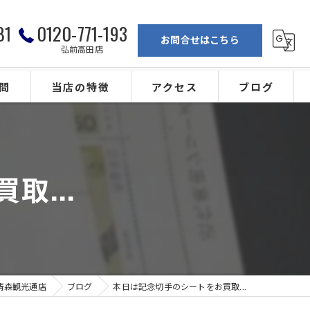
81
0120-771-193
お問合せはこちら
弘前高田店
問
当店の特徴
アクセス
ブログ
弘前の買取
買取専門店大吉 青森観光通店
ブランド
買取専門店大吉 弘前高田店
...
金
カメラ
ジュエリー
青森観光通店
ブログ
本日は記念切手のシートをお買取...