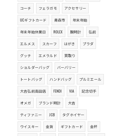
コーチ
フェラガモ
アクセサリー
UCギフトカード
青森市
年末年始
年末年始休業日
ROLEX
腕時計
弘前
エルメス
スカーフ
はがき
プラダ
グッチ
エメラルド
買取り
ショルダーバッグ
バーバリー
トートバッグ
ハンドバッグ
プルミエール
大吉弘前高田店
FENDI
VJA
記念切手
オメガ
ブランド時計
大吉
ティファニー
JCB
タグホイヤー
ウイスキー
金貨
ギフトカード
金杯