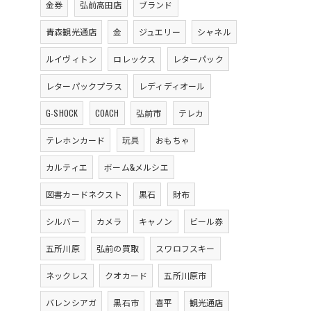
金券
弘前高田店
ブランド
青森観光通店
金
ジュエリー
シャネル
ルイヴィトン
ロレックス
レターパック
レターパックプラス
レディディオール
G-SHOCK
COACH
弘前市
テレカ
テレホンカード
玩具
おもちゃ
カルティエ
ボーム&メルシエ
図書カードネクスト
黒石
財布
シルバー
カメラ
キャノン
ビール券
五所川原
弘前の買取
スワロフスキー
ネックレス
クオカード
五所川原市
バレンシアガ
黒石市
喜平
観光通店