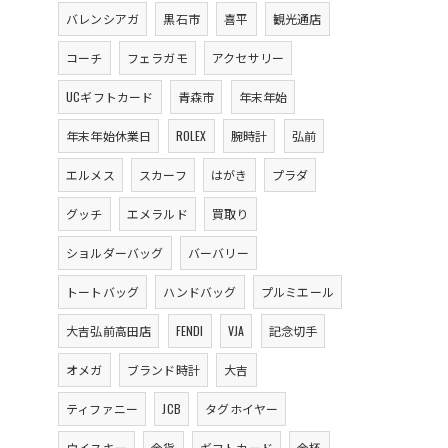
バレンシアガ
黒石市
喜平
観光通店
コーチ
フェラガモ
アクセサリー
UCギフトカード
青森市
年末年始
年末年始休業日
ROLEX
腕時計
弘前
エルメス
スカーフ
はがき
プラダ
グッチ
エメラルド
買取り
ショルダーバッグ
バーバリー
トートバッグ
ハンドバッグ
プルミエール
大吉弘前高田店
FENDI
VJA
記念切手
オメガ
ブランド時計
大吉
ティファニー
JCB
タグホイヤー
ウイスキー
金貨
ギフトカード
金杯