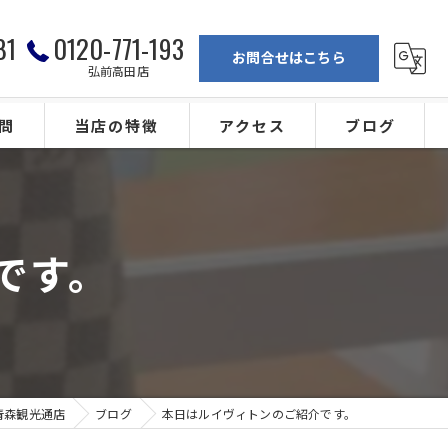
81
0120-771-193
お問合せはこちら
弘前高田店
問
当店の特徴
アクセス
ブログ
弘前の買取
買取専門店大吉 青森観光通店
ブランド
買取専門店大吉 弘前高田店
です。
金
カメラ
ジュエリー
青森観光通店
ブログ
本日はルイヴィトンのご紹介です。