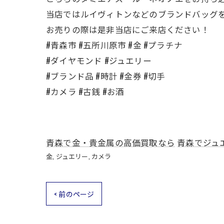
当店ではルイヴィトンなどのブランドバッグ
お売りの際は是非当店にご来店ください！
#青森市 #五所川原市 #金 #プラチナ
#ダイヤモンド #ジュエリー
#ブランド品 #時計 #金券 #切手
#カメラ #古銭 #お酒
青森で金・貴金属の高価買取なら
青森でジュ
金
ジュエリー
カメラ
< 前のページ